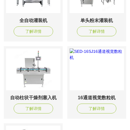
全自动灌装机
单头粉末灌装机
了解详情
了解详情
自动柱状干燥剂塞入机
16通道视觉数粒机
了解详情
了解详情