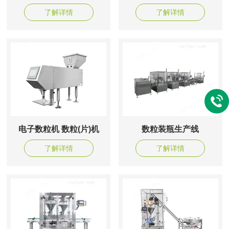
了解详情
了解详情
电子数粒机 数粒(片)机
数粒装瓶生产线
了解详情
了解详情