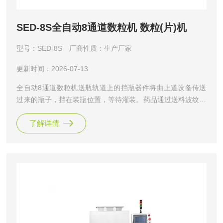
SED-8S全自动8通道数粒机 数粒(片)机
型号：SED-8S
厂商性质：生产厂家
更新时间：2026-07-13
全自动8通道数粒机送瓶轨道上的挡瓶器件将由上道设备传送
过来的瓶子，挡在装瓶位置，等待灌装。药品通过送料波纹板
的震动，有序地进入药仓，在药仓上装有计数光电传感器，落
了解详情
入药仓的药品经光电计数传感器定量计数后装入装瓶位置的瓶
中。