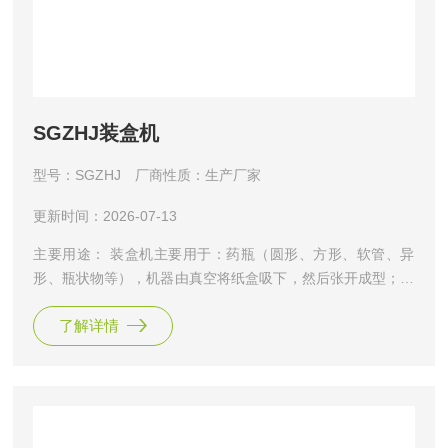
SGZHJ装盒机
型号：SGZHJ
厂商性质：生产厂家
更新时间：2026-07-13
主要用途： 装盒机主要用于：药瓶（圆形、方形、软管、异
形、瓶状物等），机器由真空将纸盒吸下，然后张开成型；到
一个工位，机器将袋装入盒内，到第二个工位然后完成折舌和
了解详情
插舌的过程，机器自动打好批号。