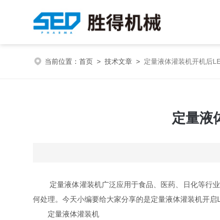
当前位置：
首页
>
技术文章
>
定量液体灌装机开机后L
定量液
定量液体灌装机广泛应用于食品、医药、日化等行业
何处理。今天小编要给大家分享的是定量液体灌装机开启
定量液体灌装机