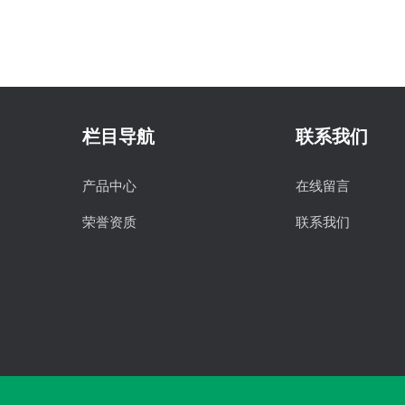
栏目导航
联系我们
产品中心
在线留言
荣誉资质
联系我们