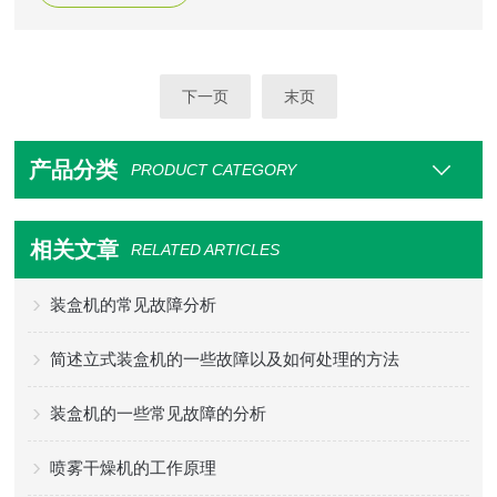
的外观设计和后 部连续式推料的结构使操作、维护更加简
便，四等分双行星轮旋转式向外开盒并具在两 次预形成装置
确保纸盒的*撑开成形。
下一页
末页
产品分类
PRODUCT CATEGORY
相关文章
RELATED ARTICLES
装盒机的常见故障分析
简述立式装盒机的一些故障以及如何处理的方法
装盒机的一些常见故障的分析
喷雾干燥机的工作原理