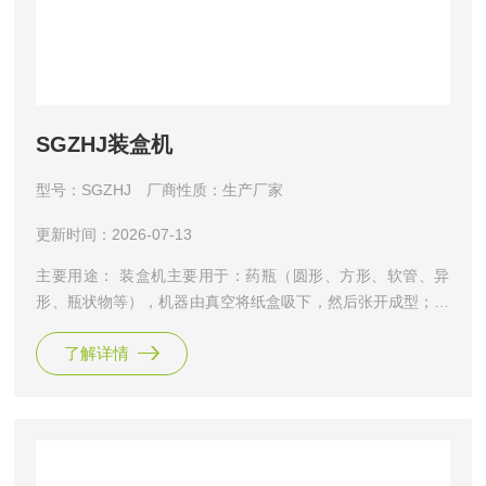
SGZHJ装盒机
型号：SGZHJ
厂商性质：生产厂家
更新时间：2026-07-13
主要用途： 装盒机主要用于：药瓶（圆形、方形、软管、异
形、瓶状物等），机器由真空将纸盒吸下，然后张开成型；到
一个工位，机器将袋装入盒内，到第二个工位然后完成折舌和
了解详情
插舌的过程，机器自动打好批号。