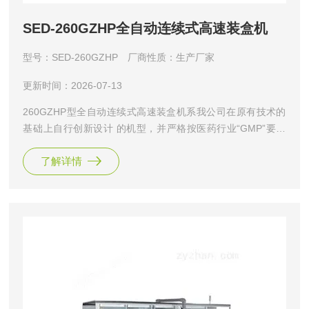
SED-260GZHP全自动连续式高速装盒机
型号：SED-260GZHP
厂商性质：生产厂家
更新时间：2026-07-13
260GZHP型全自动连续式高速装盒机系我公司在原有技术的
基础上自行创新设计 的机型，并严格按医药行业“GMP”要求
制造。具有高效率、高性能的生产能力，说明 书折叠及传
了解详情
送、纸盒成形、后部推料机构相关技术达到欧美标准；简洁式
的外观设计和 后部连续式推料的结构使操作、维护更加简
便；四等分双行星轮旋转式向外开盒并具在 两次预形成装置
确保纸盒的*撑开成形。