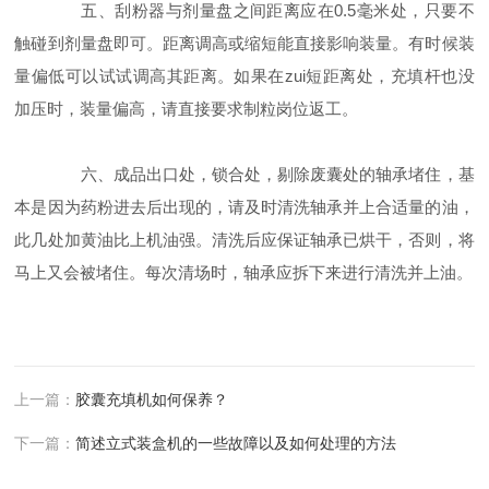
五、刮粉器与剂量盘之间距离应在0.5毫米处，只要不
触碰到剂量盘即可。距离调高或缩短能直接影响装量。有时候装
量偏低可以试试调高其距离。如果在zui短距离处，充填杆也没
加压时，装量偏高，请直接要求制粒岗位返工。
六、成品出口处，锁合处，剔除废囊处的轴承堵住，基
本是因为药粉进去后出现的，请及时清洗轴承并上合适量的油，
此几处加黄油比上机油强。清洗后应保证轴承已烘干，否则，将
马上又会被堵住。每次清场时，轴承应拆下来进行清洗并上油。
上一篇：
胶囊充填机如何保养？
下一篇：
简述立式装盒机的一些故障以及如何处理的方法