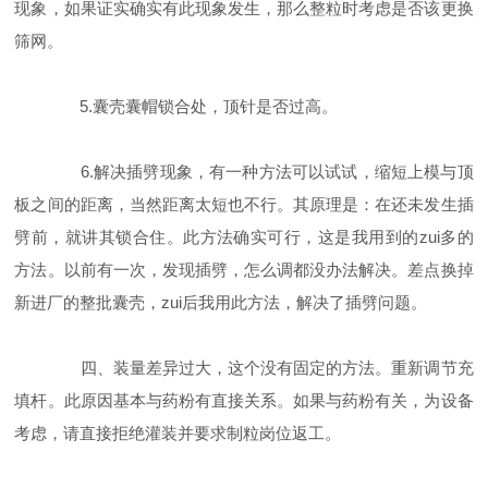
现象，如果证实确实有此现象发生，那么整粒时考虑是否该更换
筛网。
5.囊壳囊帽锁合处，顶针是否过高。
6.解决插劈现象，有一种方法可以试试，缩短上模与顶
板之间的距离，当然距离太短也不行。其原理是：在还未发生插
劈前，就讲其锁合住。此方法确实可行，这是我用到的zui多的
方法。以前有一次，发现插劈，怎么调都没办法解决。差点换掉
新进厂的整批囊壳，zui后我用此方法，解决了插劈问题。
四、装量差异过大，这个没有固定的方法。重新调节充
填杆。此原因基本与药粉有直接关系。如果与药粉有关，为设备
考虑，请直接拒绝灌装并要求制粒岗位返工。