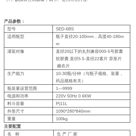
产品参数：
型号
SED-6BS
适用瓶型
瓶子直径20-100mm，高度40-180m
m
灌装对像
直径20以下的丸剂兼容000-5号胶囊
软胶囊 直径5.5-直径22素片 异形片
糖衣片
生产能力
10-30瓶/分钟（与瓶子规格、装量，
药品规格有关）
瓶装量设置范围
1—9999
电源和功率
220V 50Hz 0.6KW
料斗容量
约11L
外形尺寸
1090*280*840mm
重量
100kg
主要配置
名 称
生 产 厂 家