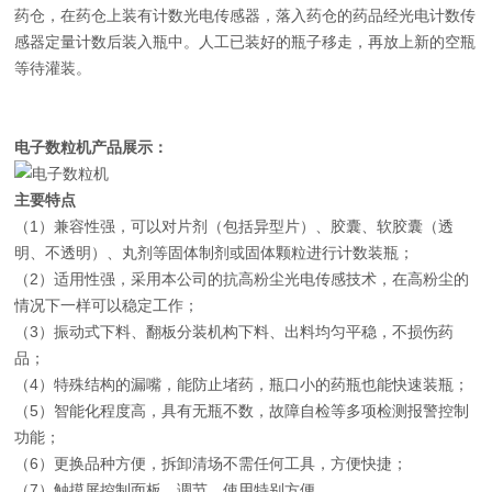
药仓，在药仓上装有计数光电传感器，落入药仓的药品经光电计数传
感器定量计数后装入瓶中。人工已装好的瓶子移走，再放上新的空瓶
等待灌装。
电子数粒机
产品展示：
主要特点
（1）兼容性强，可以对片剂（包括异型片）、胶囊、软胶囊（透
明、不透明）、丸剂等固体制剂或固体颗粒进行计数装瓶；
（2）适用性强，采用本公司的抗高粉尘光电传感技术，在高粉尘的
情况下一样可以稳定工作；
（3）振动式下料、翻板分装机构下料、出料均匀平稳，不损伤药
品；
（4）特殊结构的漏嘴，能防止堵药，瓶口小的药瓶也能快速装瓶；
（5）智能化程度高，具有无瓶不数，故障自检等多项检测报警控制
功能；
（6）更换品种方便，拆卸清场不需任何工具，方便快捷；
（7）触摸屏控制面板，调节、使用特别方便.