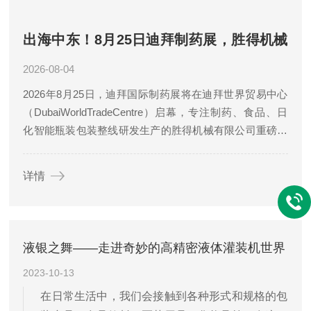
出海中东！8月25日迪拜制药展，胜得机械
携全系列制药包装设备开拓中东商机
2026-08-04
2026年8月25日，迪拜国际制药展将在迪拜世界贸易中心
（DubaiWorldTradeCentre）启幕，专注制药、食品、日
化智能瓶装包装整线研发生产的胜得机械有限公司重磅参
展，携全系列合规自动化包装设备亮相，面向中东、北非
市场展示制药包...
详情
液银之舞——走进奇妙的高精密液体灌装机世界
2023-10-13
在日常生活中，我们会接触到各种形式和规格的包