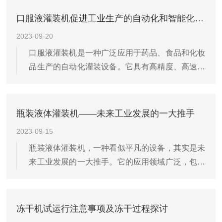
保存且营养成分得到保留，为人们提供了方便、营
口服液灌装机促进工业生产的自动化和智能化发展
养丰富的食品来源。以...
2023-09-20
口服液灌装机是一种广泛应用于药品、食品和化妆
品生产的自动化灌装设备。它具有高精度、高速度
和高效率的特点，能够确保产品质量和生产效率。
灌装机的主要原理是采用负压或正压的方式，将液
体填充到容器中。负压灌装是通过在灌装容器内部
瓶装液体灌装机——未来工业发展的一大推手
形成负压，将液体吸入...
2023-09-15
瓶装液体灌装机，一种看似平凡的设备，其实是未
来工业发展的一大推手。它的应用领域广泛，包括
但不限于饮料、食品、化工等行业。随着科技的进
步，灌装机正在不断为人们的生活带来便利。当
前，液体灌装机市场正在迅速扩大。由于自动化和
冻干机试运行注意事项及冻干过程探讨
智能化的提升，灌装机的...