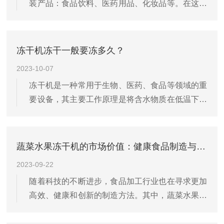
装产品：食品饮料、医药用品、化妆品等。在这些
商品背后运作着一台台高效能、智能化和环保型*
设备。随着科技时代步入新境地，消费者对产品质
量及安全性要求越来越高。为了满足市场需求，企
冻干机冻干一般要冻多久？
业纷纷投入更多资源研...
2023-10-07
冻干机是一种常用于生物、医药、食品等领域的重
要设备，其主要工作原理是将含水物质在低温下快
速冻结，然后在真空环境下将冰直接升华成水蒸
气，从而得到干燥的物质。在这个过程中，冻干的
时间是一个关键因素，它直接影响到产品的质量和
蔬菜水果冻干机的市场价值：健康食品制造与保存的大胆创新
产量。那么，冻干机冻干...
2023-09-22
随着科技的不断进步，食品加工行业也在寻求更加
高效、健康和创新的制造方法。其中，蔬菜水果冻
干机成为了近年来备受瞩目的食品加工技术。这种
机器通过将蔬菜水果中的水分去除，使其能够长期