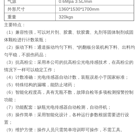
气源
0.6Mpa 3.5L/min
外形尺寸
1360*1530*1700mm
重量
320kgs
主要特点：
（1）兼容性强，可以对片剂、胶囊、软胶囊、丸剂等固体制剂或固
体颗粒进行计数装瓶；
（2）振动下料：通道振动均匀下料、*的翻板分装机构下料、出料均
匀平稳，不损伤药品；
（3）抗高粉尘：采用本公司的抗高粉尘光电传感技术，在高粉尘的
情况下一样可以稳定工作；
（4）计数准确：光电传感器自动计数，装瓶误差小于国家标准；
（5）特殊结构的漏嘴，能防止堵药；
（6）智能化程度高，具有无瓶不数，故障自检等多项检测报警控制
功能；
（7）功能配套：缺瓶光电传感器自动检测，自动停机；
（8）操作简单：采用智能化设计，各种运行参数根据需要进行设
置；
（9）维护方便：操作人员只需简单培训即可操作，不需工具。