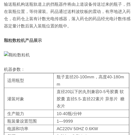
输送瓶机构送瓶轨道上的挡瓶器件将由上道设备传送过来的瓶子，挡
在装瓶位置，等待灌装。药品通过送料波纹板的震动，有序地进入药
仓，在药仓上装有计数光电传感器，落入药仓的药品经光电计数传感
器定量计数后装入装瓶位置的瓶中。
颗粒数粒机
产品展示
机器参数：
瓶子直径20-100mm，高度40-180m
适用瓶型
m
直径20以下的丸剂兼容0-5号胶囊 软
灌装对象
胶囊 直径5.5-直径22素片 异形片 糖
衣片
生产能力
10-40瓶/分钟
瓶装量设置范围
1—9999
电源和功率
AC220V 50HZ 0.6KW