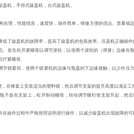
盖机，手持式旋盖机​​，台式旋盖机。
构合理，性能优良，速度快，操作简单，维修方便的优点。质量稳
降低了旋盖机的故障率，提高了旋盖机的包装效率。压盖机正确操作
高点。首先松开紧螺母以调节滚轮，以使两个滚轮的（弹簧）边缘在
后拧紧螺母。
，调节锁紧轮，使两个锁紧轮的边缘与瓶盖的下边缘接触，以少许压
个锁，在锥套上安装适当的塑料锁，然后调节支架的提升高度以满足工
瓶子放在支架上，松开制动螺母，转动调节螺钉使支架升起，然后
并在操作过程中严格按照说明进行操作，以减少旋盖机出现故障的可