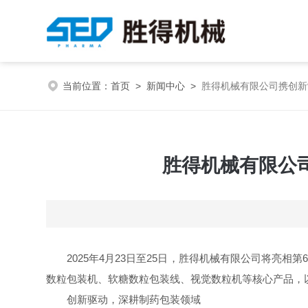
当前位置：
首页
>
新闻中心
>
胜得机械有限公司携创新
胜得机械有限公
2025年4月23日至25日，
胜得机械有限公司
将亮相
第
数粒包装机、软糖数粒包装线、视觉数粒机
等核心产品，
创新驱动，深耕制药包装领域