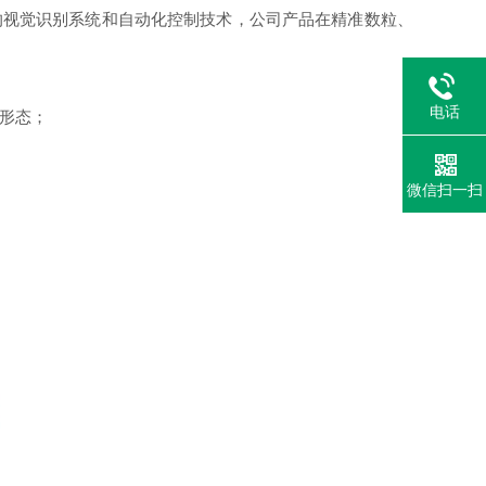
的视觉识别系统和自动化控制技术，公司产品在
精准数粒、
电话
种形态；
微信扫一扫