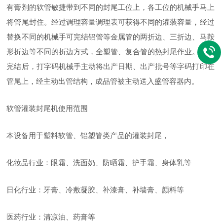
有膏剂的软管敏捷带到不同的封尾工位上，各工位的机械手马上
将管尾封住。经过调理容量调理表可获得不同的灌装容量，经过
替换不同的机械手可完结铝管等金属管的两折边、三折边、马鞍
形折边等不同的折边方式，全塑管、复合管的热封尾作业。封尾
完结后，打字码机械手主动将出产日期、出产批号等字码打印在
管尾上，经主动出管结构，成品管被主动送入盛管容器内。
软管灌装封尾机使用范围
本设备用于塑料软管、铝塑管类产品的灌装封尾，
化妆品行业：眼霜、洗面奶、防晒霜、护手霜、身体乳等
日化行业：牙膏、冷敷凝胶、补漆膏、补墙膏、颜料等
医药行业：清凉油、药膏等