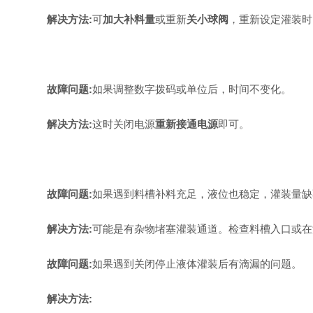
解决方法
:
可
加大补料量
或重新
关小球阀
，重新设定灌装时
故障问题
:
如果调整数字拨码或单位后，时间不变化。
解决方法
:
这时关闭电源
重新接通电源
即可。
故障问题
:
如果遇到料槽补料充足，液位也稳定，灌装量缺
解决方法
:
可能是有杂物堵塞灌装通道。检查料槽入口或在
故障问题
:
如果遇到关闭停止液体灌装后有滴漏的问题。
解决方法
: