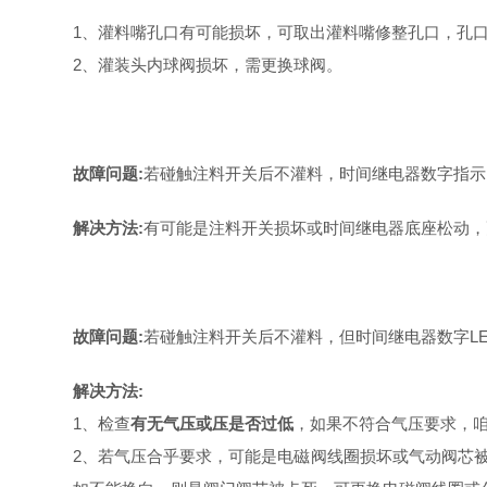
1、灌料嘴孔口有可能损坏，可取出灌料嘴修整孔口，孔
2、灌装头内球阀损坏，需更换球阀。
故障问题
:
若碰触注料开关后不灌料，时间继电器数字指示
解决方法
:
有可能是注料开关损坏或时间继电器底座松动，
故障问题
:
若碰触注料开关后不灌料，但时间继电器数字
L
解决方法
:
1、检查
有无气压或压是否过低
，如果不符合气压要求，
2、若气压合乎要求，可能是电磁阀线圈损坏或气动阀芯