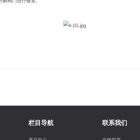
分解阀门进行修复。
栏目导航
联系我们
产品中心
在线留言