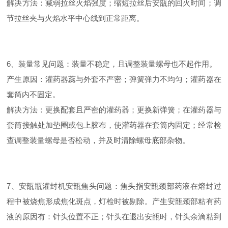
解决方法：减弱拉丝火焰强度；缩短拉丝后安瓿的回火时间；调
节拉丝夹与火焰水平中心线到正常距离。
6、装量常见问题：装量不稳定，且调整装量螺母也不起作用。
产生原因：灌药器蕊与外套不严密；弹簧弹力不均匀；灌药器在
套筒内不固定。
解决方法：更换配套且严密的灌药器；更换新弹簧；在灌药器与
套筒接触处加垫圈或包上胶布，使灌药器在套筒内固定；经常检
查调整装量螺母是否松动，并及时清除螺母底部杂物。
7、安瓿瓶灌封机安瓿焦头问题：焦头指安瓿颈部药液在熔封过
程中被烧焦形成焦化斑点，灯检时被剔除。产生安瓿颈部粘有药
液的原因有：针头位置不正；针头在退出安瓿时，针头余滴粘到