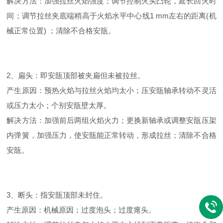
解决方法：加强拉丝火焰强度；调节控制火头凸轮，延长回火时
间；调节拉丝夹底端稍高于火焰水平中心线1 mm左右的距离(机
械正常位置) ；清除不合格安瓿。
2、扁头：即安瓿顶部被夹扁但未被拉丝。
产生原因：预热火焰与拉丝火焰均太小；压安瓿轴承转动不灵活
或压力太小；个别安瓿壁太厚。
解决方法：加强前后两组火焰火力；更换新轴承或调整安瓿压架
内弹簧，加强压力，使安瓿能正常转动，形成拉丝；清除不合格
安瓿。
3、断头：指安瓿顶部未封住。
产生原因：机械原因；过度泡头；过度瘪头。