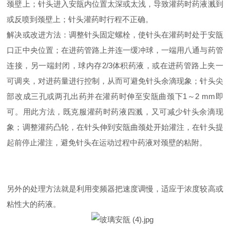
颈壁上；针头进入安瓿内位置太深或太浅，导致灌药时药液溅到
或反喷到颈壁上；针头灌药时行程不正确。
解决或改进方法：调整针头固定螺栓，使针头在灌药时处于安瓿
口正中央位置；在进药管路上并连一缓冲球，一端用八通与药管
连接，另一端封闭，球内存2/3体积药液，或在进药管路上夹一
可调夹，对进药量进行控制，从而可避免针头余滴现象；针头尖
部改成三孔或两孔出药并在灌药时伸至安瓿曲颈下1～2 mm即
可。用此方法，既克服灌药时药液四溅，又可减少针头余滴现
象；调整灌药凸轮，在针头伸到安瓿曲颈处开始灌注，在针头提
起前停止灌注，避免针头在运动过程中药液对颈壁的粘附。
另外的处理方法就是利用变频器把速度调慢，适应于浓度较高或
粘性大的药液。