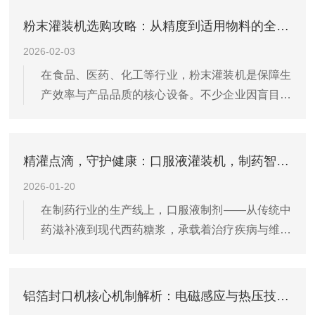
难以满足精细化、环保化的生产需求。粉末灌装机
粉末灌装机选购攻略：从精度到适用物料的全面考量
凭借“精准计量、密闭...
2026-02-03
在食品、医药、化工等行业，粉末灌装机是保障生
产效率与产品品质的核心设备。不少企业因盲目选
型，陷入原料浪费、产能不足、维护成本高企的困
境。其实，科学选购粉末灌装机，只需围绕精度、
适用物料两大核心，兼顾产能、自动化程度与售后
精灌点滴，守护健康：口服液灌装机，制药智慧的呈现
保障，就能实现降本增...
2026-01-20
在制药行业的生产线上，口服液制剂——从传统中
药滋补液到现代西药糖浆，承载着治疗疾病与维护
健康的双重使命。其灌装精度、生产速度、密封质
量与洁净控制，直接关系到药品剂量的准确性、使
用的便利性、产品的稳定性与用药的安全性。口服
铝箔封口机核心机制解析：电磁感应与热压技术的差异与适配
液灌装机，作为连接药...