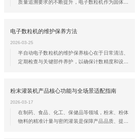
质量追溯要求的不断提升，电子数粒机作为固体制
剂计数装瓶环节的核心设备，正迎来市场爆发期。
2026年市场规模预计73.2亿元，行业增长势头强劲
据最新行业数据显示，2025年我国电子数粒机市场
电子数粒机的维护保养方法
规模已达...
2026-03-25
半自动电子数粒机的维护保养核心在于日常清洁、
定期检查与关键部件养护，以确保计数精度和设备
长期稳定运行‌。在每次使用前，应进行‌班前检查‌：
确认设备外观及振动槽、传感器等关键部位无灰尘
或药粉残留，避免杂质干扰运行。检查玻璃转盘与
粉末灌装机产品核心功能与全场景适配指南
出料槽内无异物...
2026-03-17
在制药、食品、化工、保健品等领域，粉末、粉体
物料的精准计量与密闭灌装是保障产品品质、提升
生产效率的关键环节。传统粉末灌装方式存在计量
误差大、粉尘飞扬、物料浪费、污染环境等问题，