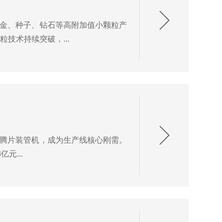
金、种子、钻石等高附加值小颗粒产
技术持续突破，...
腾片装管机，成为生产线核心刚需。
元...