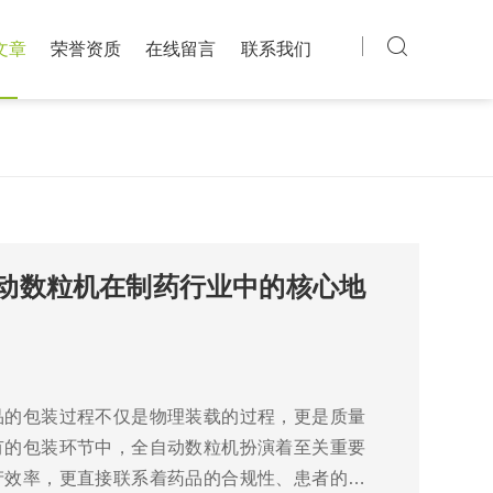
文章
荣誉资质
在线留言
联系我们
动数粒机在制药行业中的核心地
品的包装过程不仅是物理装载的过程，更是质量
有的包装环节中，全自动数粒机扮演着至关重要
产效率，更直接联系着药品的合规性、患者的安