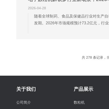
2026-04-28
随着全球制药、食品及保健品行业对生产自
发期。2026年市场规模预计73.2亿元，行
共 278 条记录，当前
关于我们
产品展示
公司简介
数粒机