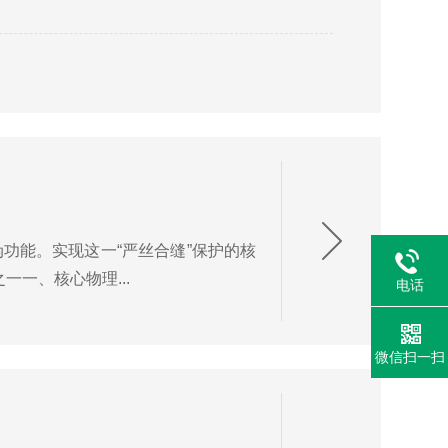
誉。本文将深入探讨数粒机在制药行...
功能。实现这一“严丝合缝”保护的核
一、核心物理...
电话
微信扫一扫