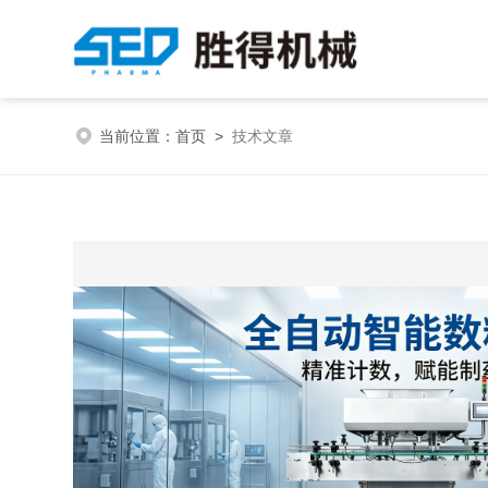
当前位置：
首页
>
技术文章