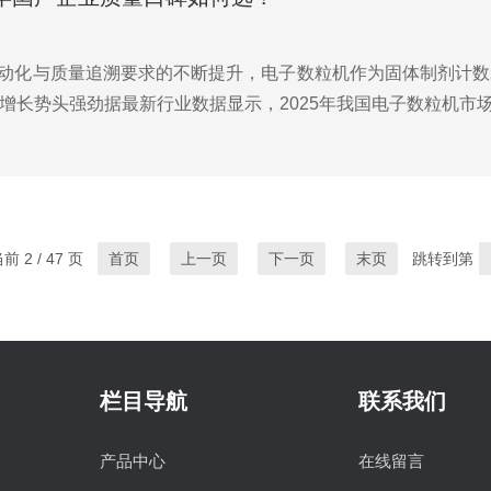
动化与质量追溯要求的不断提升，电子数粒机作为固体制剂计数
业增长势头强劲据最新行业数据显示，2025年我国电子数粒机市场规
 2 / 47 页
首页
上一页
下一页
末页
跳转到第
栏目导航
联系我们
产品中心
在线留言