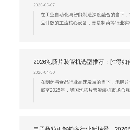
2026-05-07
在工业自动化与智能制造深度融合的当下，
品计数的主流核心设备，更是制药等行业实现
2026泡腾片装管机选型推荐：胜得
2026-04-30
在制药与食品行业高速发展的当下，泡腾片
截至2025年，我国泡腾片管灌装机市场总规模已
电子数粒机解锁多行业新场景，202