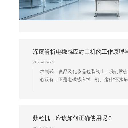
深度解析电磁感应封口机的工作原理
2026-06-24
在制药、食品及化妆品包装线上，我们常会
心设备，正是电磁感应封口机。这种“不接触
数粒机，应该如何正确使用呢？