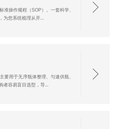
标准操作规程（SOP）。一套科学、
您系统梳理从开...
主要用于无序瓶体整理、匀速供瓶、
容易盲目选型，导...