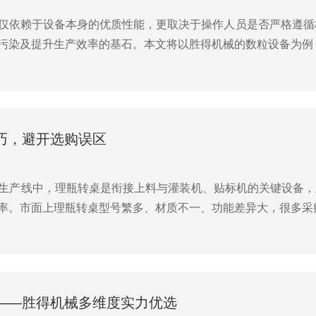
仅依赖于设备本身的优质性能，更取决于操作人员是否严格遵循
染及提升生产效率的基石。本文将以胜得机械的数粒设备为例，为
技巧，避开选购误区
生产线中，理瓶转桌是衔接上料与灌装机、贴标机的关键设备，
率。市面上理瓶转桌型号繁多、材质不一、功能差异大，很多采购者
家——胜得机械多维度实力优选