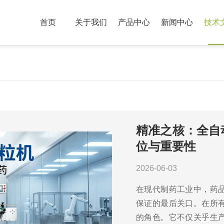
首页
关于我们
产品中心
新闻中心
技术
精准之核：全自
位与重要性
2026-06-03
在现代制药工业中，药
保证的最后关口。在所
的角色。它不仅关乎生