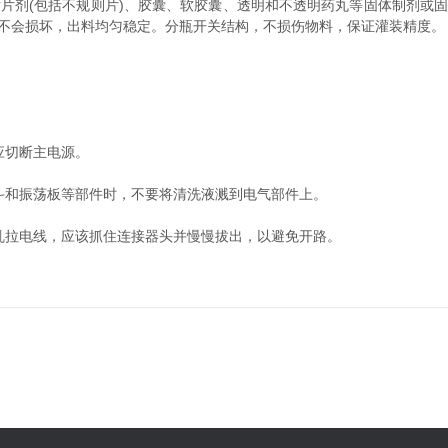
片剂(包括不规则片)、胶囊、软胶囊、透明和不透明药丸等固体制剂或
不会损坏，出料均匀稳定。分瓶开关结构，不损伤物料，保证灌装精度。
应切断主电源。
和振荡板等部件时，不要将清洗液溅到电气部件上。
拉电线，应该抓住连接器头并慢慢拔出，以避免开路。