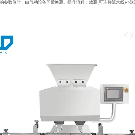
参数值时，由气动设备间歇换瓶。操作流程：放瓶(可连接流水线)->送瓶(设