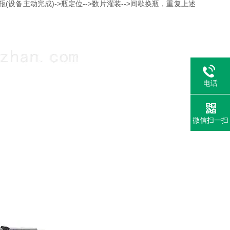
备主动完成)->瓶定位-->数片灌装-->间歇换瓶，重复上述
电话
微信扫一扫