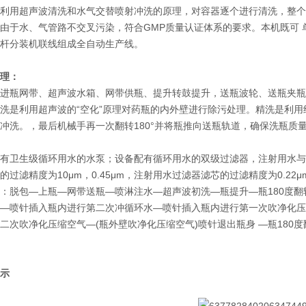
利用超声波清洗和水气交替喷射冲洗的原理，对容器逐个进行清洗，整个
由于水、气管路不交叉污染，符合GMP质量认证体系的要求。本机既可
杆分装机联线组成全自动生产线。
理：
进瓶网带、超声波水箱、网带供瓶、提升转鼓提升，送瓶波轮、送瓶夹瓶
洗是利用超声波的“空化”原理对药瓶的内外壁进行除污处理。精洗是利
冲洗。，最后机械手再一次翻转180°并将瓶推向送瓶轨道，确保洗瓶质
有卫生级循环用水的水泵；设备配有循环用水的双级过滤器，注射用水与
的过滤精度为10μm，0.45μm，注射用水过滤器滤芯的过滤精度为0.22
：脱包—上瓶—网带送瓶—喷淋注水—超声波初洗—瓶提升—瓶180度
—喷针插入瓶内进行第二次冲循环水—喷针插入瓶内进行第一次吹净化压
二次吹净化压缩空气—(瓶外壁吹净化压缩空气)喷针退出瓶身 —瓶180
示