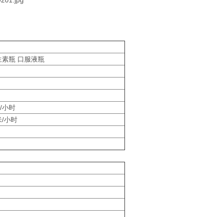
生素瓶 口服液瓶
米/小时
方米/小时