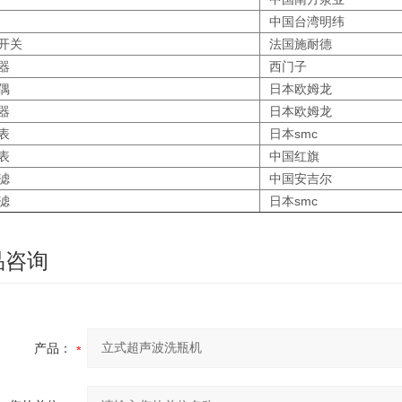
中国台湾明纬
开关
法国施耐德
器
西门子
偶
日本欧姆龙
器
日本欧姆龙
表
日本smc
表
中国红旗
滤
中国安吉尔
滤
日本smc
品咨询
产品：