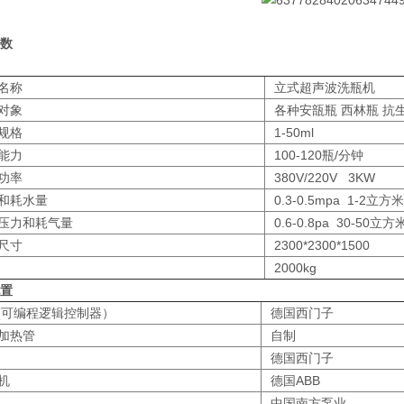
数
名称
立式超声波洗瓶机
对象
各种安瓿瓶 西林瓶 抗
规格
1-50ml
能力
100-120瓶/分钟
功率
380V/220V 3KW
和耗水量
0.3-0.5mpa 1-2立方
压力和耗气量
0.6-0.8pa 30-50立
尺寸
2300*2300*1500
2000kg
置
C(可编程逻辑控制器）
德国西门子
加热管
自制
德国西门子
机
德国ABB
中国南方泵业