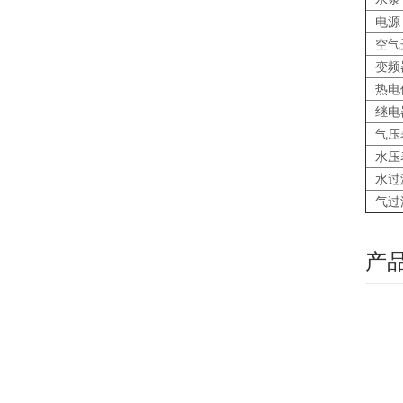
电源
空气
变频
热电
继电
气压
水压
水过
气过
产