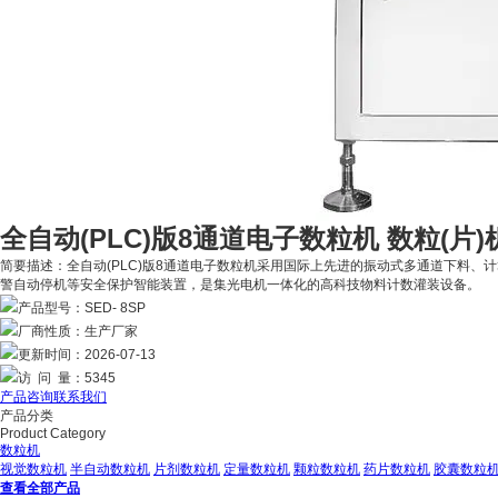
全自动(PLC)版8通道电子数粒机 数粒(片)
简要描述：
全自动(PLC)版8通道电子数粒机采用国际上先进的振动式多通道下料
警自动停机等安全保护智能装置，是集光电机一体化的高科技物料计数灌装设备。
产品型号：
SED- 8SP
厂商性质：
生产厂家
更新时间：
2026-07-13
访 问 量：
5345
产品咨询
联系我们
产品分类
Product Category
数粒机
视觉数粒机
半自动数粒机
片剂数粒机
定量数粒机
颗粒数粒机
药片数粒机
胶囊数粒
查看全部产品