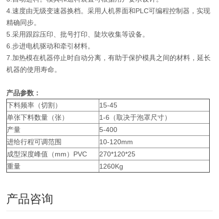
4.速度由无级变速器换档。采用人机界面和PLC可编程控制器，实现
精确同步。
5.采用跟踪压印、批号打印、陡坎收集等设备。
6.步进电机驱动和牵引材料。
7.加热模在机器停止时自动分离，有助于保护模具之间的材料，延长
机器的使用寿命。
产品参数：
下料频率（切割）
15-45
单张下料数量（张）
1-6（取决于泡罩尺寸）
产量
5-400
进给行程可调范围
10-120mm
成型深度峰值（mm）PVC
270*120*25
重量
1260Kg
产品咨询