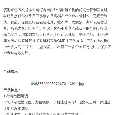
该泡罩包装机是本公司综合国内外铝塑包装机的优点进行创新设计，
与药品接触部分采用不锈钢以及高档次铝合金材料制作，适用于制
药、食品、保健品行业包装素片、糖衣片、胶囊剂，亦可包装番茄
酱、巧克力酱、蜂蜜等。能保护物料不受蒸汽或灰尘的影响，提高产
品包装度，增加附加值。该机用于生产大批量、单件产品。 该机是
我国药品包装进行技术改进和实施GMP生产的设备，产品己远销国
内外各大药厂和大、中型医院，并出口二十多个国家与地区，深受客
户青睐与致好评。
产品展示
产品特点：
1.行程范围可调。
2.模具定位槽定位，方便换模。该机通过传导加热聚氯乙烯，并通过
压制和发泡成型。
3.自动进料。模具和送料装置可根据用户要求设计。