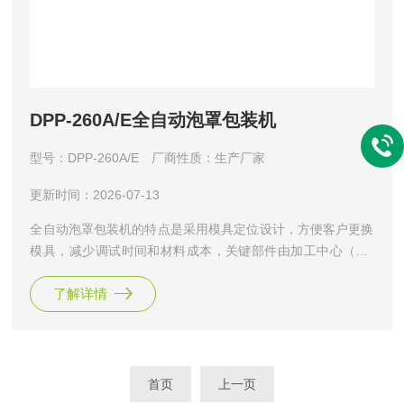
DPP-260A/E全自动泡罩包装机
型号：DPP-260A/E
厂商性质：生产厂家
更新时间：2026-07-13
全自动泡罩包装机的特点是采用模具定位设计，方便客户更换
模具，减少调试时间和材料成本，关键部件由加工中心（CN
C）采用不锈钢和高级铝合金材料制成，镜面线切割等高精度
了解详情
数控设备加工为一体，保留了原有的质感精加工，凸显高贵品
质。透明的保护罩做工精细，保证了安全性，不锈钢罩的拉深
加工操作为整体设计增添了无限的风格，机械产品也能绽放艺
术魅力，整个工艺细节追求细致的理念贯穿于设计和生产中。
首页
上一页