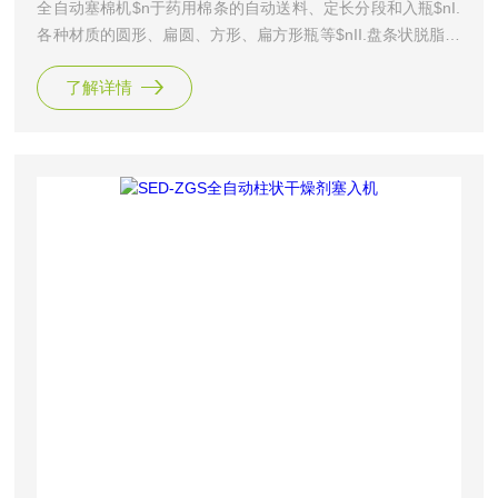
全自动塞棉机$n于药用棉条的自动送料、定长分段和入瓶$nI.
各种材质的圆形、扁圆、方形、扁方形瓶等$nII.盘条状脱脂棉
$nIII.自动检测报警功能；无瓶自动停机，缺素 动检测报警$nI
了解详情
V.塞入棉条长度可设置