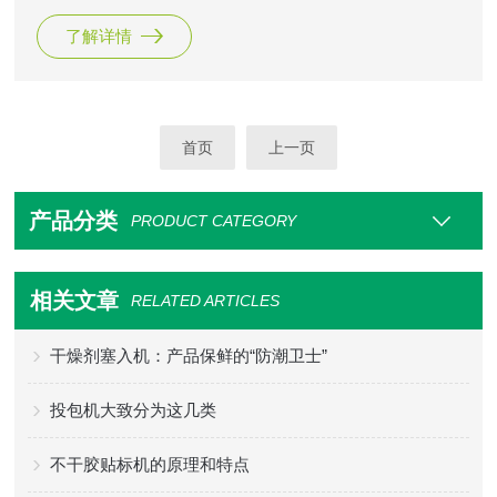
瓶口对准剪断机构。步进电机驱动送袋机构，将干燥剂袋从干
了解详情
燥剂袋盘架拉出，色标传感器检测干燥剂袋并控制袋长度，剪
刀将干燥剂袋剪断，装入瓶内，输送瓶机构的传送带将已装入
的干燥剂的药瓶输送给下一道设备，同时，待装干燥剂的药瓶
补充到装填干燥剂袋的位置。
首页
上一页
产品分类
PRODUCT CATEGORY
相关文章
RELATED ARTICLES
干燥剂塞入机：产品保鲜的“防潮卫士”
投包机大致分为这几类
不干胶贴标机的原理和特点